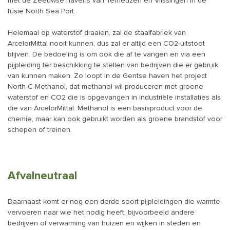
met de Zeeuwse havens van Terneuzen en Vlissingen in de
fusie North Sea Port.
Helemaal op waterstof draaien, zal de staalfabriek van
ArcelorMittal nooit kunnen, dus zal er altijd een CO2-uitstoot
blijven. De bedoeling is om ook die af te vangen en via een
pijpleiding ter beschikking te stellen van bedrijven die er gebruik
van kunnen maken. Zo loopt in de Gentse haven het project
North-C-Methanol, dat methanol wil produceren met groene
waterstof en CO2 die is opgevangen in industriële installaties als
die van ArcelorMittal. Methanol is een basisproduct voor de
chemie, maar kan ook gebruikt worden als groene brandstof voor
schepen of treinen.
Afvalneutraal
Daarnaast komt er nog een derde soort pijpleidingen die warmte
vervoeren naar wie het nodig heeft, bijvoorbeeld andere
bedrijven of verwarming van huizen en wijken in steden en