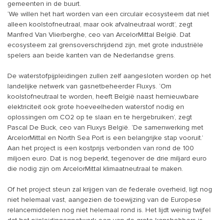
gemeenten in de buurt.
‘We willen het hart worden van een circulair ecosysteem dat niet
alleen koolstofneutraal, maar ook afvalneutraal wordt’, zegt
Manfred Van Vlierberghe, ceo van ArcelorMittal België. Dat
ecosysteem zal grensoverschrijdend zijn, met grote industriële
spelers aan beide kanten van de Nederlandse grens.
De waterstofpijpleidingen zullen zelf aangesloten worden op het
landelijke netwerk van gasnetbeheerder Fluxys. ‘Om
koolstofneutraal te worden, heeft België naast hernieuwbare
elektriciteit ook grote hoeveelheden waterstof nodig en
oplossingen om CO2 op te slaan en te hergebruiken’, zegt
Pascal De Buck, ceo van Fluxys België. ‘De samenwerking met
ArcelorMittal en North Sea Port is een belangrijke stap vooruit.’
Aan het project is een kostprijs verbonden van rond de 100
miljoen euro. Dat is nog beperkt, tegenover de drie miljard euro
die nodig zijn om ArcelorMittal klimaatneutraal te maken.
Of het project steun zal krijgen van de federale overheid, ligt nog
niet helemaal vast, aangezien de toewijzing van de Europese
relancemiddelen nog niet helemaal rond is. Het lijdt weinig twijfel