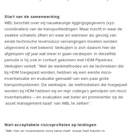
Start van de samenwerking
WBL beschikt over vrij nauwkeurige liggingsgegevens (xyz-
coördinaten) van de transportleidingen. Maar inzicht in waar de
zwakke schakels zitten en waar en wanneer als gevolg van
einde technische levensduur vervangingen moeten worden
uitgevoerd is niet bekend. Verkuijlen is zich daarom hier de
afgelopen vijf jaar wat meer in gaan verdiepen. In diezelfde
periode is hij ook in contact gekomen met HDM Pipelines.
Verkuijlen vertelt: “Met de werkmethodes en de technieken die
bij HDM toegepast worden, hebben wij een eerste risico-
inventarisatie en evaluatie gemaakt van een paar grote
transportsystemen. De werkwijze, de methodieken die toegepast
worden bij HDM hebben mij en mijn collega’s geholpen om risico
inventarisaties – en evaluaties wat beter en prominenter op de
‘asset management kaart’ van WBL te zetten”.
Niet-acceptabele risicoprofielen op leidingen
“We zijn er overigens nog lang niet, maar het begin is