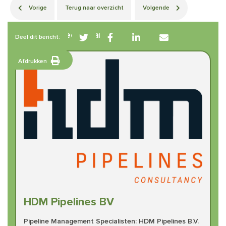
Vorige
Terug naar overzicht
Volgende
Betrokken leden van BIG
Deel dit bericht:
Afdrukken
HDM Pipelines BV
Pipeline Management Specialisten: HDM Pipelines B.V.