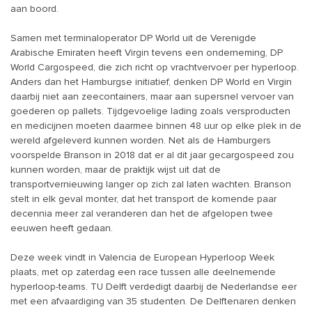
aan boord.
Samen met terminaloperator DP World uit de Verenigde
Arabische Emiraten heeft Virgin tevens een onderneming, DP
World Cargospeed, die zich richt op vrachtvervoer per hyperloop.
Anders dan het Hamburgse initiatief, denken DP World en Virgin
daarbij niet aan zeecontainers, maar aan supersnel vervoer van
goederen op pallets. Tijdgevoelige lading zoals versproducten
en medicijnen moeten daarmee binnen 48 uur op elke plek in de
wereld afgeleverd kunnen worden. Net als de Hamburgers
voorspelde Branson in 2018 dat er al dit jaar gecargospeed zou
kunnen worden, maar de praktijk wijst uit dat de
transportvernieuwing langer op zich zal laten wachten. Branson
stelt in elk geval monter, dat het transport de komende paar
decennia meer zal veranderen dan het de afgelopen twee
eeuwen heeft gedaan.
Deze week vindt in Valencia de European Hyperloop Week
plaats, met op zaterdag een race tussen alle deelnemende
hyperloop-teams. TU Delft verdedigt daarbij de Nederlandse eer
met een afvaardiging van 35 studenten. De Delftenaren denken