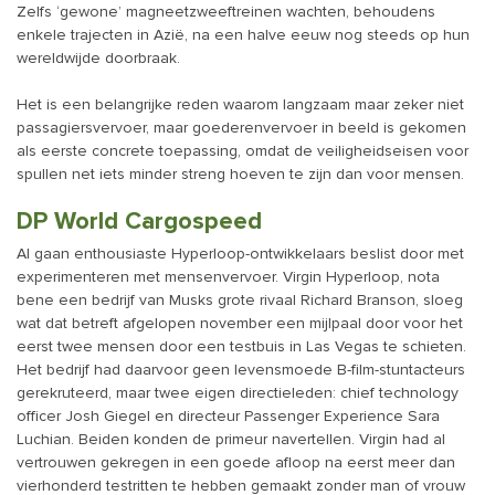
Zelfs ‘gewone’ magneetzweeftreinen wachten, behoudens
enkele trajecten in Azië, na een halve eeuw nog steeds op hun
wereldwijde doorbraak.
Het is een belangrijke reden waarom langzaam maar zeker niet
passagiersvervoer, maar goederenvervoer in beeld is gekomen
als eerste concrete toepassing, omdat de veiligheidseisen voor
spullen net iets minder streng hoeven te zijn dan voor mensen.
DP World Cargospeed
Al gaan enthousiaste Hyperloop-ontwikkelaars beslist door met
experimenteren met mensenvervoer. Virgin Hyperloop, nota
bene een bedrijf van Musks grote rivaal Richard Branson, sloeg
wat dat betreft afgelopen november een mijlpaal door voor het
eerst twee mensen door een testbuis in Las Vegas te schieten.
Het bedrijf had daarvoor geen levensmoede B-film-stuntacteurs
gerekruteerd, maar twee eigen directieleden: chief technology
officer Josh Giegel en directeur Passenger Expe­rience Sara
Luchian. Beiden konden de primeur navertellen. Virgin had al
vertrouwen gekregen in een goede afloop na eerst meer dan
vierhonderd testritten te hebben gemaakt zonder man of vrouw