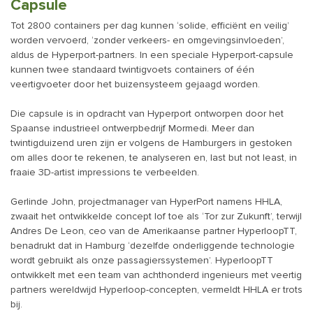
Capsule
Tot 2800 containers per dag kunnen ‘solide, efficiënt en veilig’
worden vervoerd, ‘zonder verkeers- en omgevingsinvloeden’,
aldus de Hyperport-partners. In een speciale Hyperport-capsule
kunnen twee standaard twintigvoets containers of één
veertigvoeter door het buizensysteem gejaagd worden.
Die capsule is in opdracht van Hyperport ontworpen door het
Spaanse industrieel ontwerpbedrijf Mormedi. Meer dan
twintigduizend uren zijn er volgens de Hamburgers in gestoken
om alles door te rekenen, te analyseren en, last but not least, in
fraaie 3D-artist impressions te verbeelden.
Gerlinde John, projectmanager van HyperPort namens HHLA,
zwaait het ontwikkelde concept lof toe als ‘Tor zur Zukunft’, terwijl
Andres De Leon, ceo van de Amerikaanse partner HyperloopTT,
benadrukt dat in Hamburg ‘dezelfde onderliggende technologie
wordt gebruikt als onze passagierssystemen’. HyperloopTT
ontwikkelt met een team van achthonderd ingenieurs met veertig
partners wereldwijd Hyperloop-concepten, vermeldt HHLA er trots
bij.