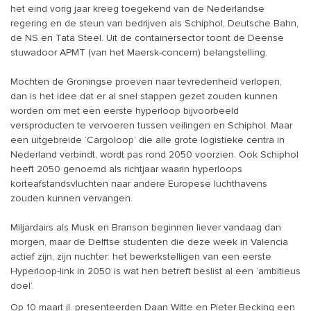
het eind vorig jaar kreeg toegekend van de Nederlandse
regering en de steun van bedrijven als Schiphol, Deutsche Bahn,
de NS en Tata Steel. Uit de containersector toont de Deense
stuwadoor APMT (van het Maersk-concern) belangstelling.
Mochten de Groningse proeven naar tevredenheid verlopen,
dan is het idee dat er al snel stappen gezet zouden kunnen
worden om met een eerste hyperloop bijvoorbeeld
versproducten te vervoeren tussen veilingen en Schiphol. Maar
een uitgebreide ‘Cargoloop’ die alle grote logistieke centra in
Nederland verbindt, wordt pas rond 2050 voorzien. Ook Schiphol
heeft 2050 genoemd als richtjaar waarin hyperloops
korteafstandsvluchten naar andere Europese luchthavens
zouden kunnen vervangen.
Miljardairs als Musk en Branson beginnen liever vandaag dan
morgen, maar de Delftse studenten die deze week in Valencia
actief zijn, zijn nuchter: het bewerkstelligen van een eerste
Hyperloop-link in 2050 is wat hen betreft beslist al een ‘ambitieus
doel’.
Op 10 maart jl. presenteerden Daan Witte en Pieter Becking een