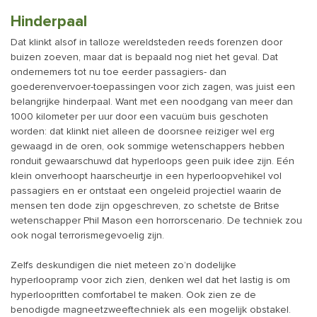
Hinderpaal
Dat klinkt alsof in talloze wereldsteden reeds forenzen door
buizen zoeven, maar dat is bepaald nog niet het geval. Dat
ondernemers tot nu toe eerder passagiers- dan
goederenvervoer-toepassingen voor zich zagen, was juist een
belangrijke hinderpaal. Want met een noodgang van meer dan
1000 kilometer per uur door een vacuüm buis geschoten
worden: dat klinkt niet alleen de doorsnee reiziger wel erg
gewaagd in de oren, ook sommige wetenschappers hebben
ronduit gewaarschuwd dat hyperloops geen puik idee zijn. Eén
klein onverhoopt haarscheurtje in een hyperloop­vehikel vol
passagiers en er ontstaat een ongeleid projectiel waarin de
mensen ten dode zijn opgeschreven, zo schetste de Britse
wetenschapper Phil Mason een horror­scenario. De techniek zou
ook nogal terrorismegevoelig zijn.
Zelfs deskundigen die niet meteen zo’n dodelijke
hyperloopramp voor zich zien, denken wel dat het lastig is om
hyperloopritten comfortabel te maken. Ook zien ze de
benodigde magneetzweeftechniek als een mogelijk obstakel.