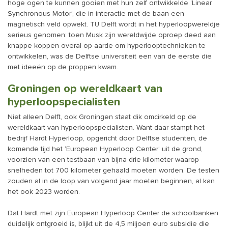
hoge ogen te kunnen gooien met hun zelf ontwikkelde ‘Linear
Synchronous Motor’, die in interactie met de baan een
magnetisch veld opwekt. TU Delft wordt in het hyperloopwereldje
serieus genomen: toen Musk zijn wereldwijde oproep deed aan
knappe koppen overal op aarde om hyperlooptechnieken te
ontwikkelen, was de Delftse universiteit een van de eerste die
met ideeën op de proppen kwam.
Groningen op wereldkaart van
hyperloopspecialisten
Niet alleen Delft, ook Groningen staat dik omcirkeld op de
wereldkaart van hyperloopspecialisten. Want daar stampt het
bedrijf Hardt Hyperloop, opgericht door Delftse studenten, de
komende tijd het ‘European Hyperloop Center’ uit de grond,
voorzien van een testbaan van bijna drie kilometer waarop
snelheden tot 700 kilometer gehaald moeten worden. De testen
zouden al in de loop van volgend jaar moeten beginnen, al kan
het ook 2023 worden.
Dat Hardt met zijn European Hyperloop Center de schoolbanken
duidelijk ontgroeid is, blijkt uit de 4,5 miljoen euro subsidie die