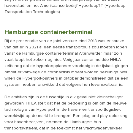
havenstad, en het Amerikaanse bedrijf HyperloopTT (Hyperloop
Transportation Technologies).
Hamburgse containerterminal
Bij de presentatie van de joint-venture eind 2018 was er sprake
van dat er in 2021 al een eerste transportbuis zou moeten lopen
vanaf de Hamburgse containerterminal Altenwerder, maar zo’n
vaart loopt het zeker nog niet. Vorig jaar zomer meldde HHLA
zelfs nog dat de hyperloopplannen voorlopig in de ijskast gingen
omdat er vanwege de coronacrisis moest worden bezuinigd. Wel
willen de Hyperport-partners in oktober demonstreren dat ze een
systeem hebben ontwikkeld dat volgens hen levensvatbaar is.
De ambities zijn in de tussentijd in elk geval niet kleinschaliger
geworden: HHLA stelt dat het de bedoeling is om om de nieuwe
technologie van Hyperport ‘in de haven- en transportlogistiek
wereldwijd op de markt te brengen’. Een ‘plug-and-play-oplossing
voor havenbedrijven’, noemen de Hamburgers hun
transportsysteem, dat in de toekomst het vrachtwagenverkeer