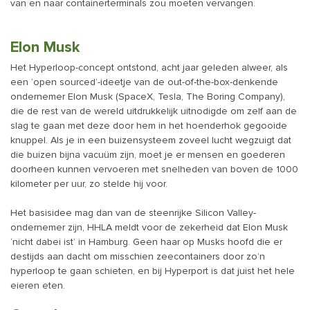
van en naar containerterminals zou moeten vervangen.
Elon Musk
Het Hyperloop-concept ontstond, acht jaar geleden alweer, als
een ‘open sourced’-ideetje van de out-of-the-box-denkende
ondernemer Elon Musk (SpaceX, Tesla, The Boring Company),
die de rest van de wereld uitdrukkelijk uitnodigde om zelf aan de
slag te gaan met deze door hem in het hoenderhok gegooide
knuppel. Als je in een buizensysteem zoveel lucht wegzuigt dat
die buizen bijna vacuüm zijn, moet je er mensen en goederen
doorheen kunnen vervoeren met snelheden van boven de 1000
kilometer per uur, zo stelde hij voor.
Het basisidee mag dan van de steenrijke Silicon Valley-
ondernemer zijn, HHLA meldt voor de zekerheid dat Elon Musk
‘nicht dabei ist’ in Hamburg. Geen haar op Musks hoofd die er
destijds aan dacht om misschien zeecontainers door zo’n
hyperloop te gaan schieten, en bij Hyperport is dat juist het hele
eieren eten.