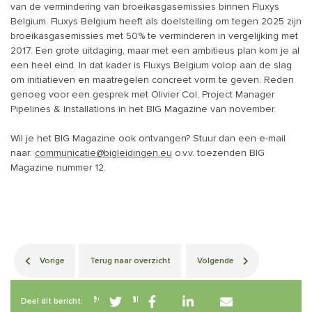
van de vermindering van broeikasgasemissies binnen Fluxys
Belgium. Fluxys Belgium heeft als doelstelling om tegen 2025 zijn
broeikasgasemissies met 50% te verminderen in vergelijking met
2017. Een grote uitdaging, maar met een ambitieus plan kom je al
een heel eind. In dat kader is Fluxys Belgium volop aan de slag
om initiatieven en maatregelen concreet vorm te geven. Reden
genoeg voor een gesprek met Olivier Col, Project Manager
Pipelines & Installations in het BIG Magazine van november.
Wil je het BIG Magazine ook ontvangen? Stuur dan een e-mail
naar:
communicatie@bigleidingen.eu
o.v.v. toezenden BIG
Magazine nummer 12.
Vorige
Terug naar overzicht
Volgende
Betrokken leden van BIG
Deel dit bericht: