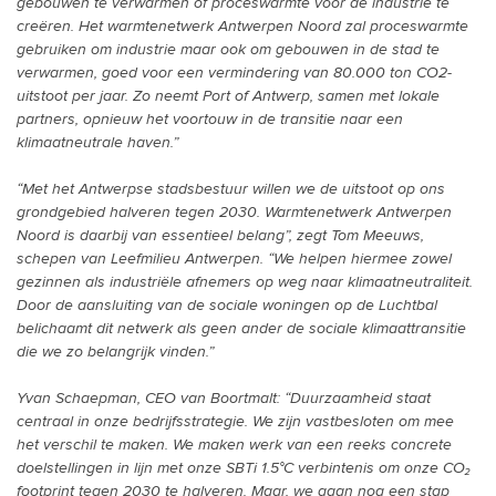
gebouwen te verwarmen of proceswarmte voor de industrie te
creëren. Het warmtenetwerk Antwerpen Noord zal proceswarmte
gebruiken om industrie maar ook om gebouwen in de stad te
verwarmen, goed voor een vermindering van 80.000 ton CO2-
uitstoot per jaar. Zo neemt Port of Antwerp, samen met lokale
partners, opnieuw het voortouw in de transitie naar een
klimaatneutrale haven.”
“Met het Antwerpse stadsbestuur willen we de uitstoot op ons
grondgebied halveren tegen 2030. Warmtenetwerk Antwerpen
Noord is daarbij van essentieel belang”, zegt Tom Meeuws,
schepen van Leefmilieu Antwerpen. “We helpen hiermee zowel
gezinnen als industriële afnemers op weg naar klimaatneutraliteit.
Door de aansluiting van de sociale woningen op de Luchtbal
belichaamt dit netwerk als geen ander de sociale klimaattransitie
die we zo belangrijk vinden.”
Yvan Schaepman, CEO van Boortmalt: “Duurzaamheid staat
centraal in onze bedrijfsstrategie. We zijn vastbesloten om mee
het verschil te maken. We maken werk van een reeks concrete
doelstellingen in lijn met onze SBTi 1.5°C verbintenis om onze CO₂
footprint tegen 2030 te halveren. Maar, we gaan nog een stap