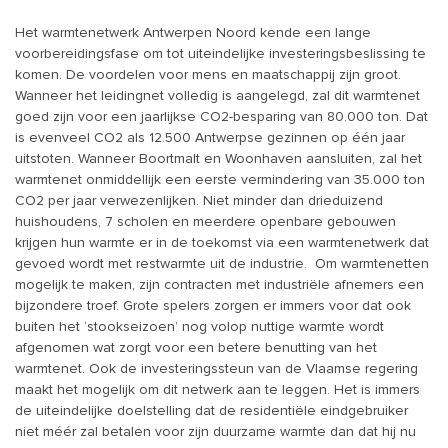
Het warmtenetwerk Antwerpen Noord kende een lange
voorbereidingsfase om tot uiteindelijke investeringsbeslissing te
komen. De voordelen voor mens en maatschappij zijn groot.
Wanneer het leidingnet volledig is aangelegd, zal dit warmtenet
goed zijn voor een jaarlijkse CO2-besparing van 80.000 ton. Dat
is evenveel CO2 als 12.500 Antwerpse gezinnen op één jaar
uitstoten. Wanneer Boortmalt en Woonhaven aansluiten, zal het
warmtenet onmiddellijk een eerste vermindering van 35.000 ton
CO2 per jaar verwezenlijken. Niet minder dan drieduizend
huishoudens, 7 scholen en meerdere openbare gebouwen
krijgen hun warmte er in de toekomst via een warmtenetwerk dat
gevoed wordt met restwarmte uit de industrie. Om warmtenetten
mogelijk te maken, zijn contracten met industriële afnemers een
bijzondere troef. Grote spelers zorgen er immers voor dat ook
buiten het ‘stookseizoen’ nog volop nuttige warmte wordt
afgenomen wat zorgt voor een betere benutting van het
warmtenet. Ook de investeringssteun van de Vlaamse regering
maakt het mogelijk om dit netwerk aan te leggen. Het is immers
de uiteindelijke doelstelling dat de residentiële eindgebruiker
niet méér zal betalen voor zijn duurzame warmte dan dat hij nu