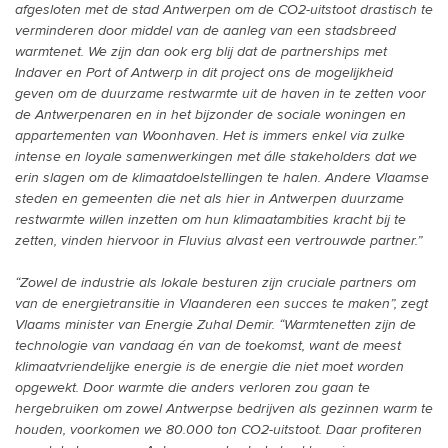
afgesloten met de stad Antwerpen om de CO2-uitstoot drastisch te
verminderen door middel van de aanleg van een stadsbreed
warmtenet. We zijn dan ook erg blij dat de partnerships met
Indaver en Port of Antwerp in dit project ons de mogelijkheid
geven om de duurzame restwarmte uit de haven in te zetten voor
de Antwerpenaren en in het bijzonder de sociale woningen en
appartementen van Woonhaven. Het is immers enkel via zulke
intense en loyale samenwerkingen met álle stakeholders dat we
erin slagen om de klimaatdoelstellingen te halen. Andere Vlaamse
steden en gemeenten die net als hier in Antwerpen duurzame
restwarmte willen inzetten om hun klimaatambities kracht bij te
zetten, vinden hiervoor in Fluvius alvast een vertrouwde partner.”
“Zowel de industrie als lokale besturen zijn cruciale partners om
van de energietransitie in Vlaanderen een succes te maken”, zegt
Vlaams minister van Energie Zuhal Demir. “Warmtenetten zijn de
technologie van vandaag én van de toekomst, want de meest
klimaatvriendelijke energie is de energie die niet moet worden
opgewekt. Door warmte die anders verloren zou gaan te
hergebruiken om zowel Antwerpse bedrijven als gezinnen warm te
houden, voorkomen we 80.000 ton CO2-uitstoot. Daar profiteren