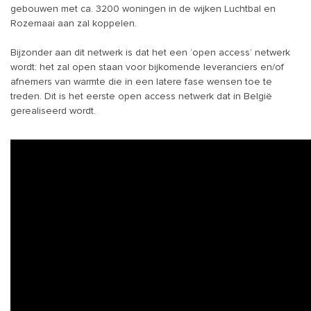
gebouwen met ca. 3200 woningen in de wijken Luchtbal en
Rozemaai aan zal koppelen.
Bijzonder aan dit netwerk is dat het een ‘open access’ netwerk
wordt: het zal open staan voor bijkomende leveranciers en/of
afnemers van warmte die in een latere fase wensen toe te
treden. Dit is het eerste open access netwerk dat in België
gerealiseerd wordt.