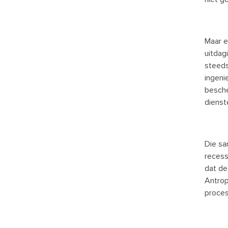
Maar e
uitdag
steeds
ingeni
besche
dienst
Die sa
recess
dat de
Antrop
proces