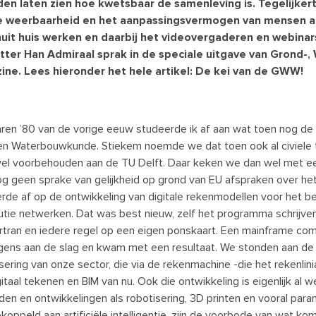
en laten zien hoe kwetsbaar de samenleving is. Tegelijkerti
e weerbaarheid en het aanpassingsvermogen van mensen als
nuit huis werken en daarbij het videovergaderen en webin
itter Han Admiraal sprak in de speciale uitgave van Grond
ine. Lees hieronder het hele artikel: De kei van de GWW!
jaren ’80 van de vorige eeuw studeerde ik af aan wat toen nog d
n Waterbouwkunde. Stiekem noemde we dat toen ook al civiele 
el voorbehouden aan de TU Delft. Daar keken we dan wel met ee
g geen sprake van gelijkheid op grond van EU afspraken over het 
rde af op de ontwikkeling van digitale rekenmodellen voor het b
butie netwerken. Dat was best nieuw, zelf het programma schrijv
rtran en iedere regel op een eigen ponskaart. Een mainframe co
gens aan de slag en kwam met een resultaat. We stonden aan de
lisering van onze sector, die via de rekenmachine -die het rekenlini
gitaal tekenen en BIM van nu. Ook die ontwikkeling is eigenlijk al
en en ontwikkelingen als robotisering, 3D printen en vooral para
ekoppeld aan artificiële intelligentie, zijn de voorbode van wat ko