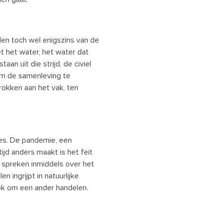
llen toch wel enigszins van de
et het water, het water dat
n uit die strijd, de civiel
 om de samenleving te
trokken aan het vak, ten
es. De pandemie, een
tijd anders maakt is het feit
n spreken inmiddels over het
 ingrijpt in natuurlijke
ok om een ander handelen.