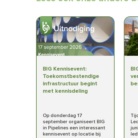
BIG Kennisevent:
BI
Toekomstbestendige
ve
infrastructuur begint
be
met kennisdeling
Op donderdag 17
Ti
september organiseert BIG
Le
in Pipelines een interessant
jun
kennisevent op locatie bij
le