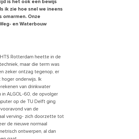
jd is het ook een bewijs
 ik zie hoe snel we ineens
ars omarmen. Onze
-, Weg- en Waterbouw
e HTS Rotterdam heette in de
techniek, maar die term was
n zeker ontzag tegenop, er
hoger onderwijs. Ik
erekenen van drinkwater
en in ALGOL-60, de opvolger
mputer op de TU Delft ging
 vooravond van de
aal verving- zich doorzette tot
 weer de nieuwe normaal
metrisch ontwerpen, al dan
men gaat.