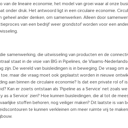
io van de lineaire economie, het model van groei waar al onze b
taat onder druk. Het antwoord ligt in een circulaire economie. Circ
 geheel ander denken, om samenwerken. Alleen door samenwerkin
tieproces van een bedrijf weer grondstof worden voor een ander 
wisseling.
 die samenwerking, die uitwisseling van producten en de connectivi
ntraal staat in de visie van BIG in Pipelines, de Vlaams-Nederlands
g zijn. De wereld van buisleidingen is in beweging. De vraag om ad
toe, maar die vraag moet ook geplaatst worden in nieuwe ontwik
ding aan binnen de circulaire economie? Is dat een private rol of is
id? Kan er zoiets ontstaan als ‘Pipeline as a Service’ net zoals w
ity as a Service’ zien? Hoe kunnen buisleidingen, die al tot de mee
vaarlijke stoffen behoren, nog veiliger maken? Dit laatste is van
heidscontouren te kunnen verkleinen om meer ruimte vrij te maken
gbouw.