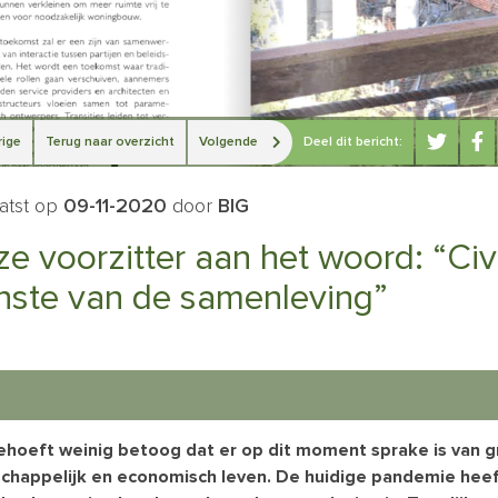
ige
Terug naar overzicht
Volgende
Deel dit bericht:
atst op
09-11-2020
door
BIG
e voorzitter aan het woord: “Civ
nste van de samenleving”
ehoeft weinig betoog dat er op dit moment sprake is van gr
chappelijk en economisch leven. De huidige pandemie heef