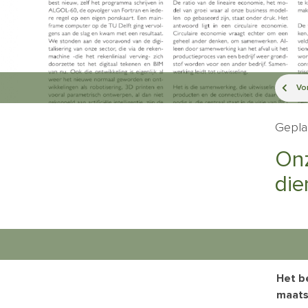
Vor
Gepla
Onz
die
Het b
maats