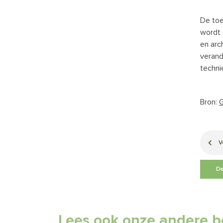
De toe
wordt 
en arc
verand
techni
Bron:
V
De
Lees ook onze andere b