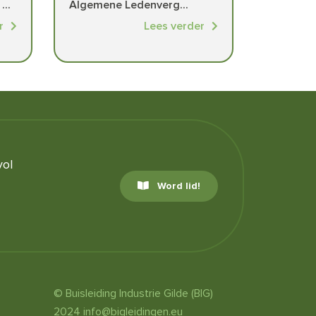
...
Algemene Ledenverg...
r
Lees verder
vol
Word lid!
© Buisleiding Industrie Gilde (BIG)
2024
info@bigleidingen.eu