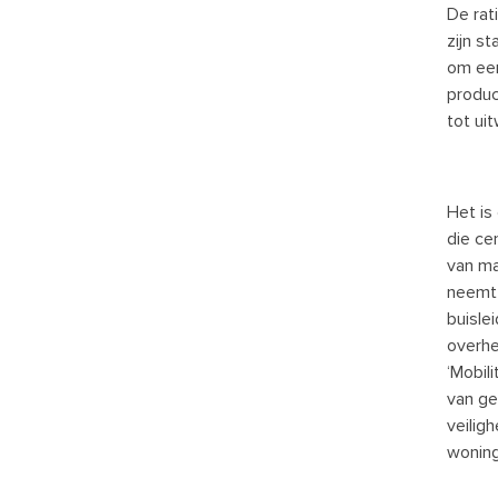
De rat
zijn s
om een
produc
tot uit
Het is
die ce
van ma
neemt 
buislei
overhe
‘Mobil
van ge
veilig
wonin