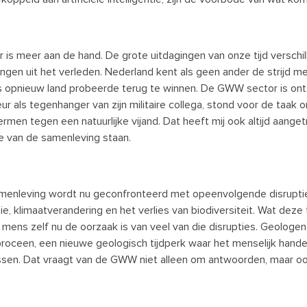
r is meer aan de hand. De grote uitdagingen van onze tijd verschi
ingen uit het verleden. Nederland kent als geen ander de strijd m
 opnieuw land probeerde terug te winnen. De GWW sector is ontstaa
eur als tegenhanger van zijn militaire collega, stond voor de taak
rmen tegen een natuurlijke vijand. Dat heeft mij ook altijd aange
e van de samenleving staan.
menleving wordt nu geconfronteerd met opeenvolgende disrupti
ie, klimaatverandering en het verlies van biodiversiteit. Wat deze 
 mens zelf nu de oorzaak is van veel van die disrupties. Geologe
roceen, een nieuwe geologisch tijdperk waar het menselijk handelen
sen. Dat vraagt van de GWW niet alleen om antwoorden, maar o