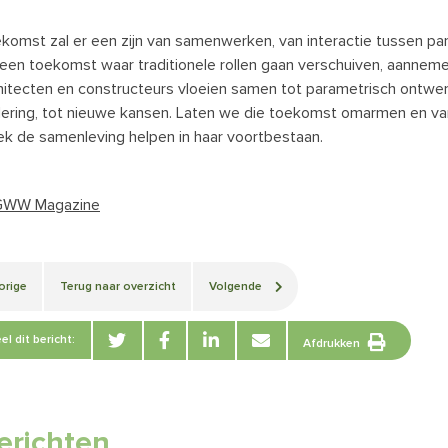
komst zal er een zijn van samenwerken, van interactie tussen par
een toekomst waar traditionele rollen gaan verschuiven, aannem
hitecten en constructeurs vloeien samen tot parametrisch ontwerp
ering, tot nieuwe kansen. Laten we die toekomst omarmen en vanu
ek de samenleving helpen in haar voortbestaan.
GWW Magazine
orige
Terug naar overzicht
Volgende
el dit bericht:
Afdrukken
erichten