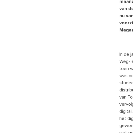
maand
van d
nu va
voorz
Magaz
In de 
Weg- e
toen w
was no
studee
distri
van Fo
vervol
digita
het di
geword
niet g