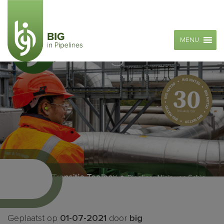
MENU
Geplaatst op
01-07-2021
door
big