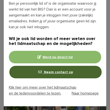
Ben je persoonlijk lid of is de organisatie waarvoor jij
werkt lid van het BIG? Dan is er een account voor je
aangemaakt en kan je inloggen met jouw (zakelijk)
emailadres. Indien jij of jouw organisatie geen lid zijn,
kan je ook niet inloggen.
BIG Magazine nummer 23
Op de BIG Dag van 10 juni werd de nieuwste editie
Wil je ook lid worden of meer weten over
van het BIG Magazine gepresenteerd. Nummer 23
het lidmaatschap en de mogelijkheden?
staat opnieuw boordevol ...
Lees verder
Word nu direct lid
Neem contact op
Klik hier om meer over het lidmaatschap
en de ledenvoordelen te lezen.
Naar homepage