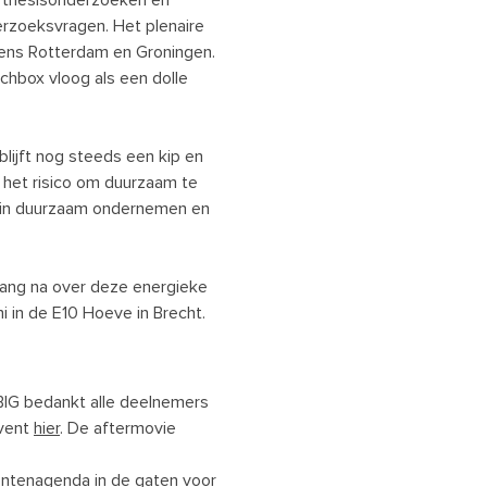
n thesisonderzoeken en
rzoeksvragen. Het plenaire
ens Rotterdam en Groningen.
chbox vloog als een dolle
blijft nog steeds een kip en
 het risico om duurzaam te
n in duurzaam ondernemen en
lang na over deze energieke
ni in de E10 Hoeve in Brecht.
 BIG bedankt alle deelnemers
event
hier
. De aftermovie
ntenagenda
in de gaten voor