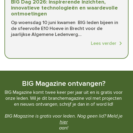
BIG Dag 2026: inspirerende inzichten,
innovatieve technologieën en waardevolle
ontmoetingen
Op woensdag 10 juni kwamen BIG leden bijeen in
de sfeervolle E10 Hoeve in Brecht voor de
jaarlijkse Algemene Ledenverg...
Lees verder
BIG Magazine ontvangen?
BIG Magazine komt twee keer per jaar uit en is gratis voor
onze leden. Wil je dit branchemagazine vol met projecten
en nieuws ontvangen, schrijf je dan in of word lid!
BIG Magazine is gratis voor leden. Nog geen lid? Meld je
hier
aan!