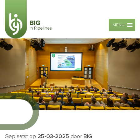
MENU
Geplaatst op
25-03-2025
door
BIG