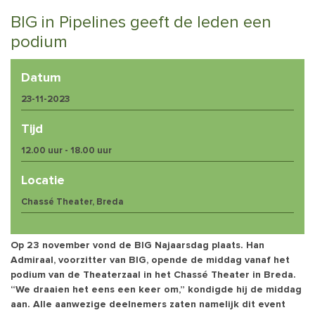
BIG in Pipelines geeft de leden een
podium
Datum
23-11-2023
Tijd
12.00 uur - 18.00 uur
Locatie
Chassé Theater, Breda
Op 23 november vond de BIG Najaarsdag plaats. Han
Admiraal, voorzitter van BIG, opende de middag vanaf het
podium van de Theaterzaal in het Chassé Theater in Breda.
“We draaien het eens een keer om,” kondigde hij de middag
aan. Alle aanwezige deelnemers zaten namelijk dit event