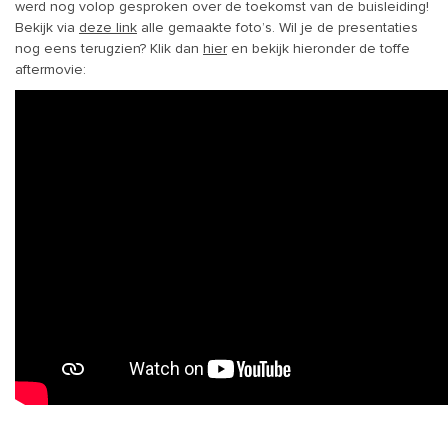
werd nog volop gesproken over de toekomst van de buisleiding!
Bekijk via
deze link
alle gemaakte foto’s. Wil je de presentaties
nog eens terugzien? Klik dan
hier
en bekijk hieronder de toffe
aftermovie: