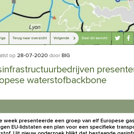
ige
Terug naar overzicht
Volgende
Deel dit bericht:
atst op
28-07-2020
door
BIG
infrastructuurbedrijven presente
opese waterstofbackbone
e week presenteerde een groep van elf Europese gasi
egen EU-lidstaten een plan voor een specifieke transpo
stof. Uit nieuw onderzoek blijkt dat bestaande gasinf