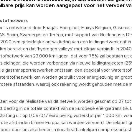
lbare prijs kan worden aangepast voor het vervoer va
stofnetwerk
an is ontwikkeld door Enagás, Energinet, Fluxys Belgium, Gasuni
, Snam, Swedegas en Teréga, met support van Guidehouse. De b
2020 een geleidelijke ontwikkeling van een leidingnetwerk dat 
km bereikt en dat ‘hydrogen valleys’ met elkaar verbindt. In 204
tofnetwerk van 23.000 km liggen, dat voor 75% zal bestaan u
sleidingen, die worden verbonden via nieuwe leidingtrajecten (25%)
elle gastransportnetwerken ontstaan: één speciaal voor waterstof
terstofnetwerk kan worden gebruikt voor energiezuinig en groot
rotere afstanden, waarbij ook rekening wordt gehouden met de i
ten voor de realisatie van dit netwerk worden geschat op 27 tot 6
t bedrag in de totale context van de Europese energietransitie. 
chatting uit op 0,09-0,17 euro per kg waterstof per 1.000 km, wa
rote afstanden binnen Europa kan worden vervoerd. De relatief g
ooral door onzekerheden in (locatieafhankelijke) compressorkost