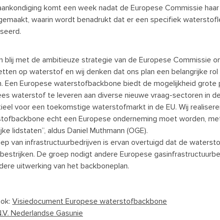
ankondiging komt een week nadat de Europese Commissie haar 
gemaakt, waarin wordt benadrukt dat er een specifiek watersto
iseerd.
ijn blij met de ambitieuze strategie van de Europese Commissie om
zetten op waterstof en wij denken dat ons plan een belangrijke rol 
n. Een Europese waterstofbackbone biedt de mogelijkheid grote
es waterstof te leveren aan diverse nieuwe vraag-sectoren in de e
ieel voor een toekomstige waterstofmarkt in de EU. Wij realiser
tofbackbone echt een Europese onderneming moet worden, met 
ijke lidstaten”, aldus Daniel Muthmann (OGE).
ep van infrastructuurbedrijven is ervan overtuigd dat de watersto
 bestrijken. De groep nodigt andere Europese gasinfrastructuurbe
dere uitwerking van het backboneplan.
ook:
Visiedocument Europese waterstofbackbone
.V. Nederlandse Gasunie