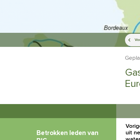
Vor
Gepla
Gas
Eur
Vorig
Betrokken leden van
uit n
water