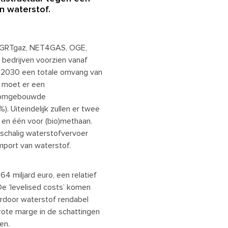
n waterstof.
e, GRTgaz, NET4GAS, OGE,
edrijven voorzien vanaf
in 2030 een totale omvang van
0 moet er een
it omgebouwde
. Uiteindelijk zullen er twee
 en één voor (bio)methaan.
schalig waterstofvervoer
mport van waterstof.
4 miljard euro, een relatief
De ‘levelised costs’ komen
ardoor waterstof rendabel
rote marge in de schattingen
en.