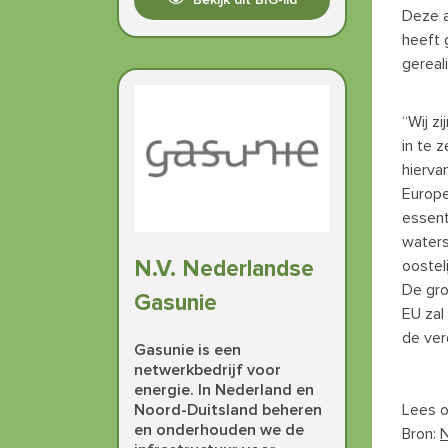
Deze a
heeft 
gereal
“Wij z
in te 
hierva
Europe
essent
waters
N.V. Nederlandse
oostel
De gro
Gasunie
EU zal
de ver
Gasunie is een
netwerkbedrijf voor
energie. In Nederland en
Noord-Duitsland beheren
Lees 
en onderhouden we de
Bron:
N