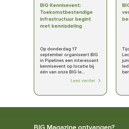
BIG Kennisevent:
BI
Toekomstbestendige
ve
infrastructuur begint
be
met kennisdeling
Op donderdag 17
Ti
september organiseert BIG
Le
in Pipelines een interessant
jun
kennisevent op locatie bij
le
één van onze BIG le...
ben
Lees verder
BIG Magazine ontvangen?