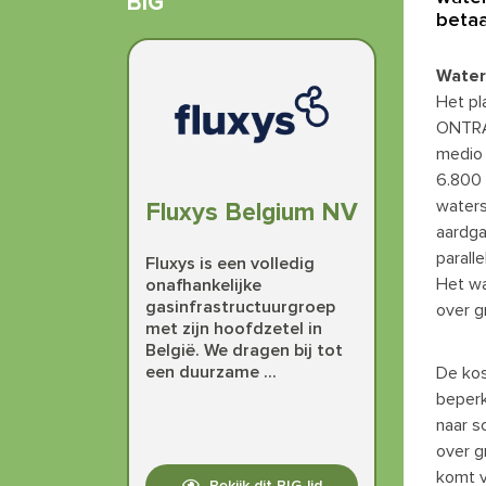
BIG
betaa
Water
Het pl
ONTRAS
medio 
6.800 
waters
Fluxys Belgium NV
aardga
parall
Fluxys is een volledig
Het wa
onafhankelijke
gasinfrastructuurgroep
over g
met zijn hoofdzetel in
België. We dragen bij tot
een duurzame ...
De kos
beperk
naar s
over g
komt v
Bekijk dit BIG-lid