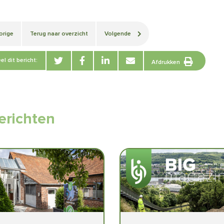
orige
Terug naar overzicht
Volgende
el dit bericht:
Afdrukken
erichten