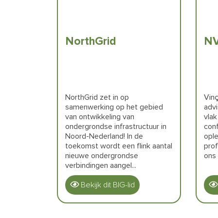
NorthGrid
NV
NorthGrid zet in op
Vinç
samenwerking op het gebied
adv
van ontwikkeling van
vlak
ondergrondse infrastructuur in
conf
Noord-Nederland! In de
ople
toekomst wordt een flink aantal
prof
nieuwe ondergrondse
ons 
verbindingen aangel...
Bekijk dit BIG-lid