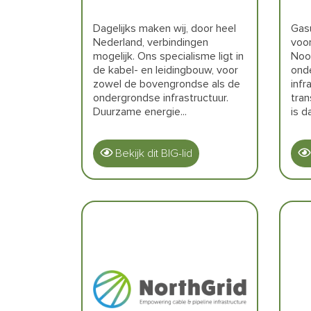
Dagelijks maken wij, door heel
Gasu
Nederland, verbindingen
voor
mogelijk. Ons specialisme ligt in
Noo
de kabel- en leidingbouw, voor
ond
zowel de bovengrondse als de
infr
ondergrondse infrastructuur.
tran
Duurzame energie...
is d
Bekijk dit BIG-lid