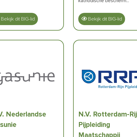
kathodische bescherm...
Bekijk dit BIG-lid
Bekijk dit BIG-lid
V. Nederlandse
N.V. Rotterdam-Ri
sunie
Pijpleiding
Maatschappij