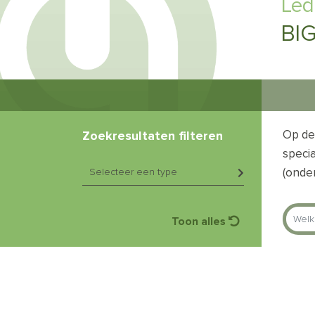
Led
BIG
Op de
Zoekresultaten filteren
specia
(onder
Toon alles