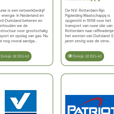
nie is een netwerkbedrijf
De N.V. Rotterdam Rijn
 energie. In Nederland en
Pijpleiding Maatschappij is
rd-Duitsland beheren en
opgericht in 1958 voor het
erhouden we de
transport van ruwe olie van
astructuur voor grootschalig
Rotterdam naar raffinaderije
sport en opslag van gas. Nu
het westen van Duitsland. E
at nog vooral aardga...
jaren zestig was de verw...
Bekijk dit BIG-lid
Bekijk dit BIG-lid