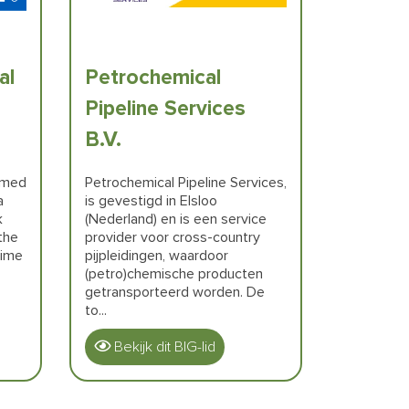
al
Petrochemical
Pipeline Services
B.V.
ormed
Petrochemical Pipeline Services,
a
is gevestigd in Elsloo
k
(Nederland) en is een service
the
provider voor cross-country
time
pijpleidingen, waardoor
(petro)chemische producten
getransporteerd worden. De
to...
Bekijk dit BIG-lid