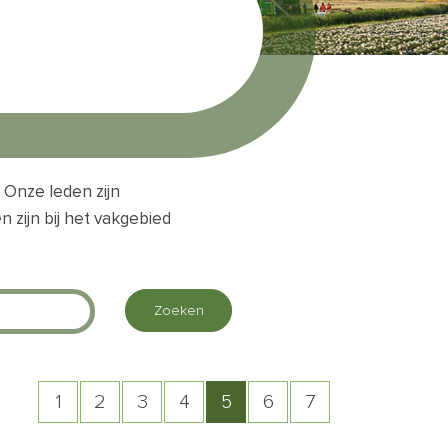
 Onze leden zijn
n zijn bij het vakgebied
1
2
3
4
5
6
7