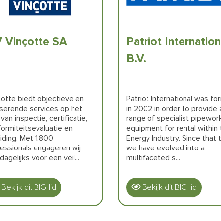
 Vinçotte SA
Patriot Internation
B.V.
otte biedt objectieve en
Patriot International was f
iserende services op het
in 2002 in order to provide 
 van inspectie, certificatie,
range of specialist pipewor
ormiteitsevaluatie en
equipment for rental within 
iding. Met 1.800
Energy Industry. Since that 
essionals engageren wij
we have evolved into a
dagelijks voor een veil...
multifaceted s...
Bekijk dit BIG-lid
Bekijk dit BIG-lid