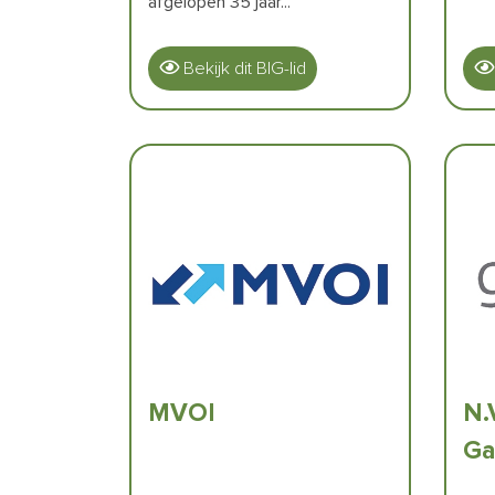
afgelopen 35 jaar...
Bekijk dit BIG-lid
MVOI
N.
Ga