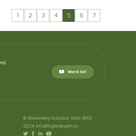
1
2
3
4
5
6
7
vol
Word lid!
© Buisleiding Industrie Gilde (BIG)
2024
info@bigleidingen.eu