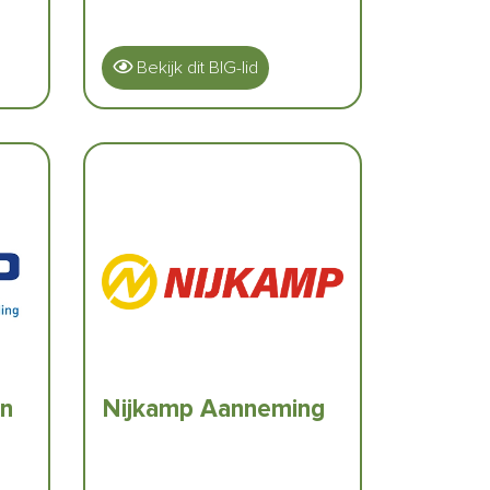
Bekijk dit BIG-lid
jn
Nijkamp Aanneming