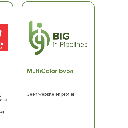
MultiColor bvba
j
Geen website en profiel
g is
ij